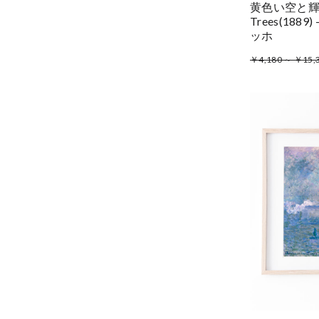
黄色い空と輝く
Trees(18
ッホ
￥4,180 ～ ￥15,