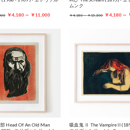
ムンク
￥4,180 ～ ￥11,000
￥4,180 ～ 
000
￥4,180 ～ ￥15,300
ead Of An Old Man
吸血鬼 Ⅱ The Vampire II (1895