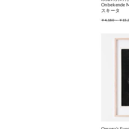
Onbekende
スキータ
￥4,180 ～ ￥15,
Omega’s Eye