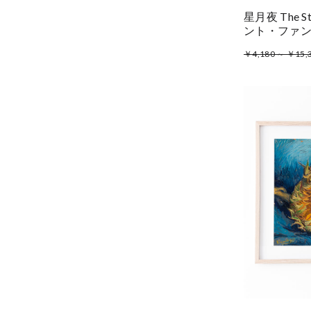
星月夜 The St
ント・ファ
￥4,180 ～ ￥15,