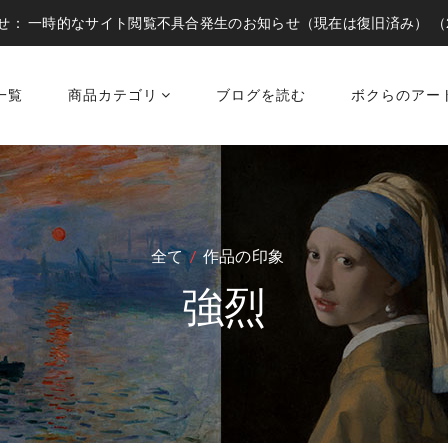
せ：
一時的なサイト閲覧不具合発生のお知らせ（現在は復旧済み）
（
一覧
商品カテゴリ
ブログを読む
ボクらのアー
全て
作品の印象
強烈