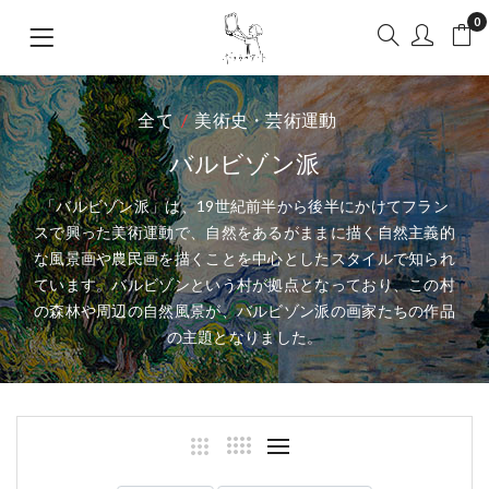
0
全て
美術史・芸術運動
バルビゾン派
「バルビゾン派」は、19世紀前半から後半にかけてフラン
スで興った美術運動で、自然をあるがままに描く自然主義的
な風景画や農民画を描くことを中心としたスタイルで知られ
ています。バルビゾンという村が拠点となっており、この村
の森林や周辺の自然風景が、バルビゾン派の画家たちの作品
の主題となりました。