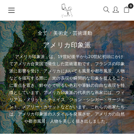
0
全て
美術史・芸術運動
アメリカ印象派
「アメリカ印象派」は、19世紀後半から20世紀初頭にかけ
てアメリカ合衆国で発生した芸術運動です。フランスの印象
派に影響を受け、アメリカにおいても風景や都市風景、人物
などを描写する際に、光の表現や瞬間的な印象を捉えること
に重点を置き、鮮やかで明るい色彩や筆触の自由な表現を特
徴としています。アメリカ印象派の代表的な画家には、ウィ
リアム・メリット・チェイス、ジョン・シンガー・サージェ
ント、メアリー・カサットなどがいます。これらの画家たち
は、アメリカ印象派のスタイルを発展させ、アメリカの自然
や都市風景、人物を美しく描き出しました。