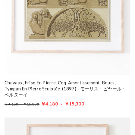
Chevaux, Frise En Pierre. Coq, Amortissement. Boucs,
Tympan En Pierre Sculptée. (1897) - モーリス・ピヤール・
ベルヌーイ
￥4,180 ～ ￥15,300
￥4,180 ～ ￥15,300