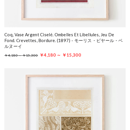
Coq, Vase Argent Ciselé. Ombelles Et Libellules, Jeu De
Fond. Crevettes, Bordure. (1897) - モーリス・ピヤール・ベ
ルヌーイ
￥4,180 ～ ￥15,300
￥4,180 ～ ￥15,300