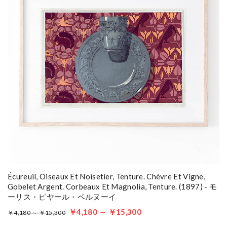
Écureuil, Oiseaux Et Noisetier, Tenture. Chèvre Et Vigne,
Gobelet Argent. Corbeaux Et Magnolia, Tenture. (1897) - モ
ーリス・ピヤール・ベルヌーイ
￥4,180 ～ ￥15,300
￥4,180 ～ ￥15,300