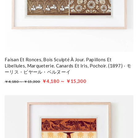
Faisan Et Ronces, Bois Sculpté À Jour. Papillons Et
Libellules, Marqueterie. Canards Et Iris, Pochoir. (1897) - モ
ーリス・ピヤール・ベルヌーイ
￥4,180 ～ ￥15,300
￥4,180 ～ ￥15,300