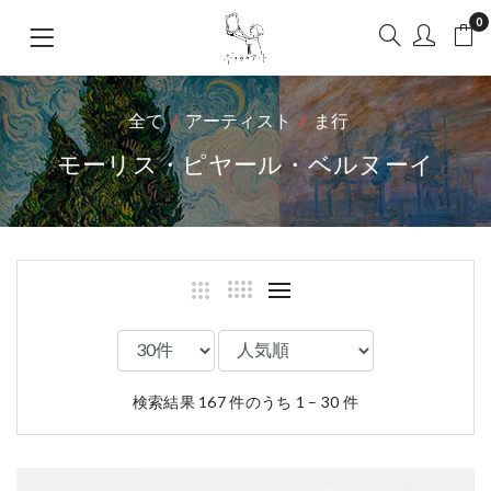
0
全て
アーティスト
ま行
モーリス・ピヤール・ベルヌーイ
検索結果 167 件のうち 1 – 30 件