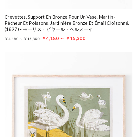
Crevettes, Support En Bronze Pour Un Vase. Martin-
Pêcheur Et Poissons, Jardinière Bronze Et Émail Cloisonné.
(1897) - モーリス・ピヤール・ベルヌーイ
￥4,180 ～ ￥15,300
￥4,180 ～ ￥15,300