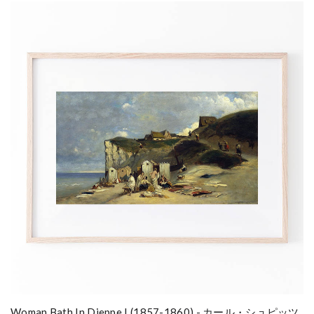
Woman Bath In Dieppe I (1857-1860) - カール・シュピッツ