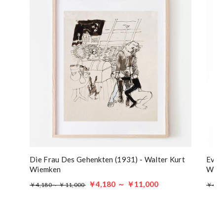
Die Frau Des Gehenkten (1931) - Walter Kurt
Even
Wiemken
Wie
￥4,180 ～ ￥11,000
￥4,180～ ￥11,000
￥4,