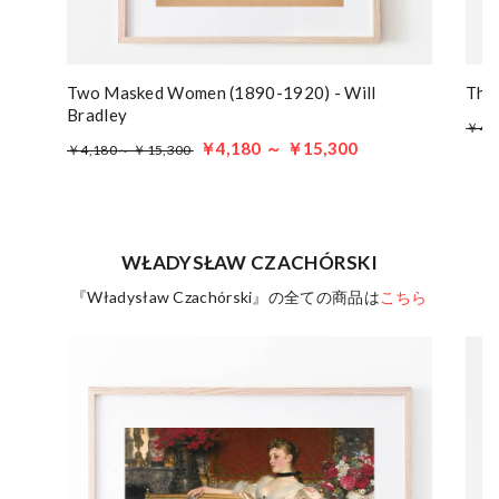
Two Masked Women (1890-1920) - Will
The 
Bradley
￥4,
￥4,180 ～ ￥15,300
￥4,180～ ￥15,300
WŁADYSŁAW CZACHÓRSKI
『Władysław Czachórski』の全ての商品は
こちら