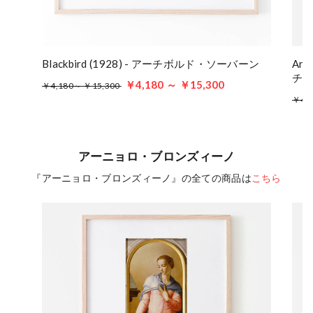
Blackbird (1928) - アーチボルド・ソーバーン
An 
チ
￥4,180 ～ ￥15,300
￥4,180～ ￥15,300
￥4,
アーニョロ・ブロンズィーノ
『アーニョロ・ブロンズィーノ』の全ての商品は
こちら