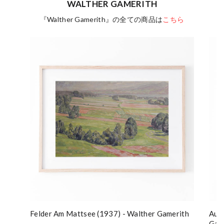
WALTHER GAMERITH
『Walther Gamerith』の全ての商品は
こちら
Felder Am Mattsee (1937) - Walther Gamerith
Aufm
Gam