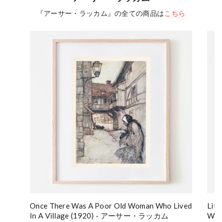
『アーサー・ラッカム』の全ての商品は
こちら
Once There Was A Poor Old Woman Who Lived
Litt
In A Village (1920) - アーサー・ラッカム
Wa