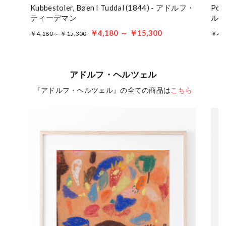
Kubbestoler, Bøen I Tuddal (1844) - アドルフ・
Port
ティーデマン
ル
￥4,180 ～ ￥15,300
￥4,180～ ￥15,300
￥4,
アドルフ・ヘルツェル
『アドルフ・ヘルツェル』の全ての商品は
こちら