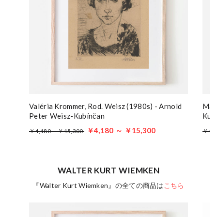
Valéria Krommer, Rod. Weisz (1980s) - Arnold
Man’
Peter Weisz-Kubínčan
Kub
￥4,180 ～ ￥15,300
￥4,180～ ￥15,300
￥4,
WALTER KURT WIEMKEN
『Walter Kurt Wiemken』の全ての商品は
こちら