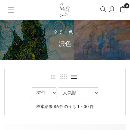
0
全て
色
濃色
検索結果 86 件のうち 1 – 30 件