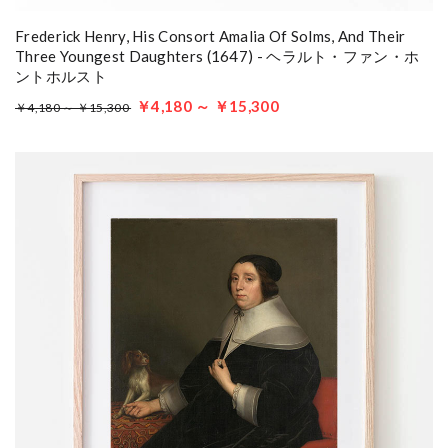
Frederick Henry, His Consort Amalia Of Solms, And Their
Three Youngest Daughters (1647) - ヘラルト・ファン・ホ
ントホルスト
￥4,180 ～ ￥15,300
￥4,180 ～ ￥15,300