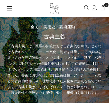
0
全て
美術史・芸術運動
古典主義
「古典主義」は、西洋の伝統における古典的な時代、とりわ
け古代ギリシャ・ローマの文化・芸術を尊重し、その美学を
取り入れた芸術運動のことであり、シンプルさ、秩序、バラ
ンス、調和といった特徴を重視します。この運動は、15世
紀のルネサンス期に始まり、18世紀半ばに再び人気を博し
ました。芸術においては、古典主義は柱、アーチ、ドームな
どの古典的な形式や、理想化された人物像に焦点を当ててい
ます。古典主義は、しばしばロマン主義と対比され、ロマン
主義は理性や伝統よりも感情、個性、想像力を重視します。