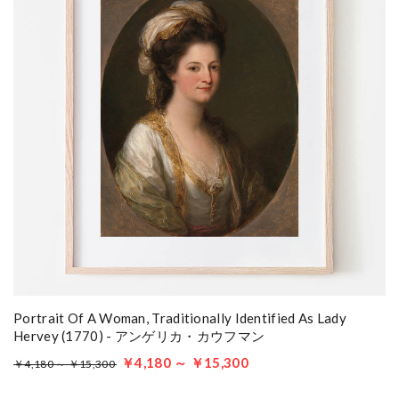
Portrait Of A Woman, Traditionally Identified As Lady
Hervey (1770) - アンゲリカ・カウフマン
￥4,180 ～ ￥15,300
￥4,180 ～ ￥15,300