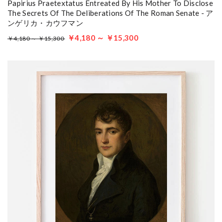
Papirius Praetextatus Entreated By His Mother To Disclose
The Secrets Of The Deliberations Of The Roman Senate - ア
ンゲリカ・カウフマン
￥4,180 ～ ￥15,300
￥4,180 ～ ￥15,300