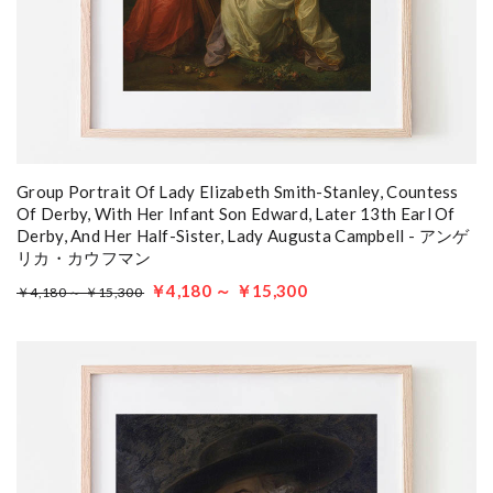
Group Portrait Of Lady Elizabeth Smith-Stanley, Countess
Of Derby, With Her Infant Son Edward, Later 13th Earl Of
Derby, And Her Half-Sister, Lady Augusta Campbell - アンゲ
リカ・カウフマン
￥4,180 ～ ￥15,300
￥4,180 ～ ￥15,300