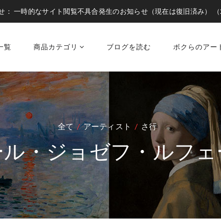
せ：
一時的なサイト閲覧不具合発生のお知らせ（現在は復旧済み）
（
一覧
商品カテゴリ
ブログを読む
ボクらのアー
全て
アーティスト
さ行
ール・ジョゼフ・ルフェ