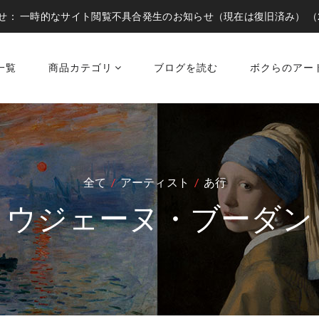
せ：
一時的なサイト閲覧不具合発生のお知らせ（現在は復旧済み）
（
一覧
商品カテゴリ
ブログを読む
ボクらのアー
全て
アーティスト
あ行
ウジェーヌ・ブーダン