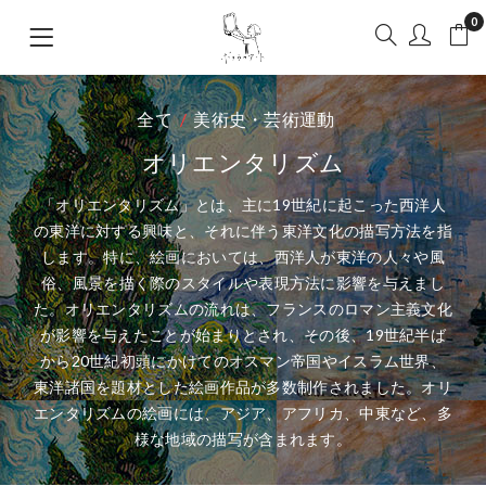
0
全て
美術史・芸術運動
オリエンタリズム
「オリエンタリズム」とは、主に19世紀に起こった西洋人
の東洋に対する興味と、それに伴う東洋文化の描写方法を指
します。特に、絵画においては、西洋人が東洋の人々や風
俗、風景を描く際のスタイルや表現方法に影響を与えまし
た。オリエンタリズムの流れは、フランスのロマン主義文化
が影響を与えたことが始まりとされ、その後、19世紀半ば
から20世紀初頭にかけてのオスマン帝国やイスラム世界、
東洋諸国を題材とした絵画作品が多数制作されました。オリ
エンタリズムの絵画には、アジア、アフリカ、中東など、多
様な地域の描写が含まれます。