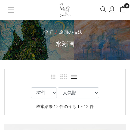
0
全て
原画の技法
水彩画
検索結果 12 件のうち 1 – 12 件