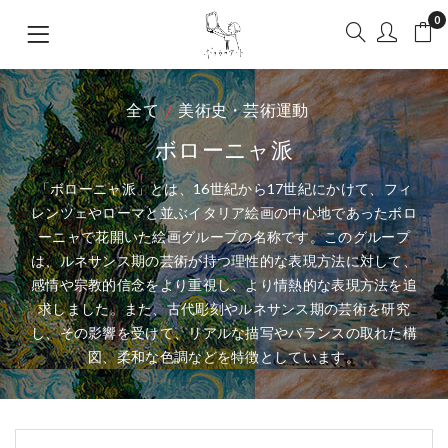
0
全て
美術史・芸術運動
ボローニャ派
「ボローニャ派」とは、16世紀から17世紀にかけて、フィ
レンツェやローマと並ぶイタリア絵画の中心地であったボロ
ーニャで花開いた絵画グループの名称です。このグループ
は、ルネサンス期の芸術が持つ理性的な表現方法に対して、
感情や宗教的信念をより重視し、より情熱的な表現方法を追
求しました。また、古代彫刻やルネサンス期の芸術を研究
し、その影響を受けて、リアルな描写やバランスの取れた構
図、柔和な色調などを特徴としています。