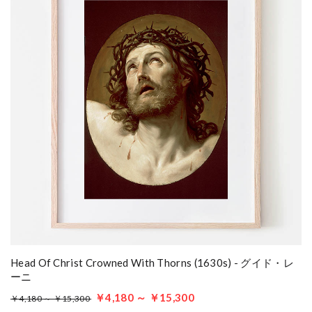
Head Of Christ Crowned With Thorns (1630s) - グイド・レ
ーニ
￥4,180 ～ ￥15,300
￥4,180 ～ ￥15,300