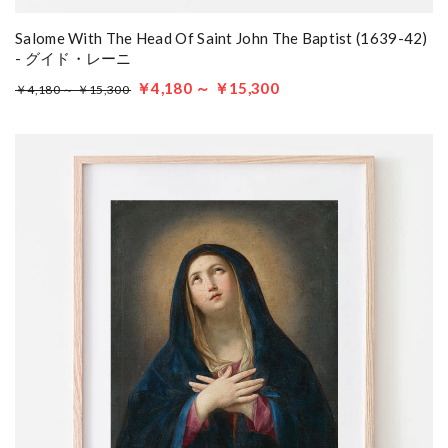
Salome With The Head Of Saint John The Baptist (1639-42)
- グイド・レーニ
￥4,180 ～ ￥15,300
￥4,180 ～ ￥15,300