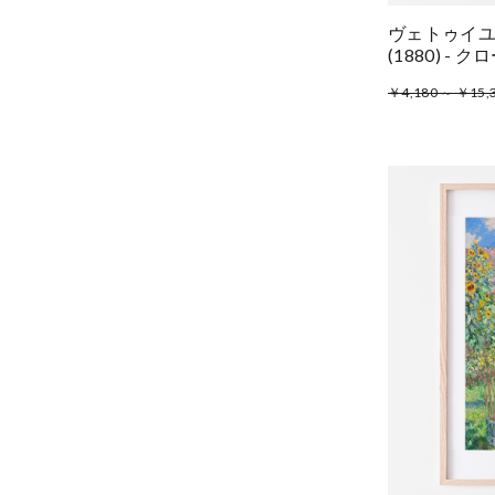
ヴェトゥイユの眺め
(1880) -
￥4,180 ～ ￥15,