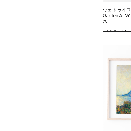
ヴェトゥイユの画
Garden At V
ネ
￥4,180 ～ ￥15,