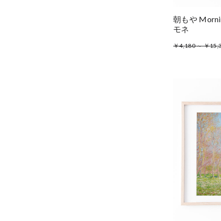
朝もや Morni
モネ
￥4,180 ～ ￥15,