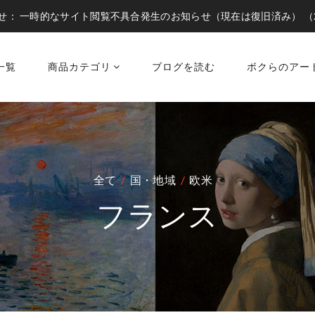
せ：
一時的なサイト閲覧不具合発生のお知らせ（現在は復旧済み）
（
一覧
商品カテゴリ
ブログを読む
ボクらのアー
全て
国・地域
欧米
フランス