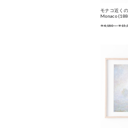
モナコ近くの崖道 
Monaco (1
￥4,180 ～ ￥15,