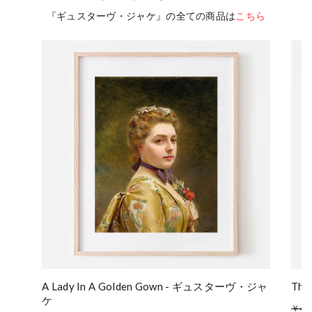
『ギュスターヴ・ジャケ』の全ての商品は
こちら
A Lady In A Golden Gown - ギュスターヴ・ジャ
The
ケ
￥4,