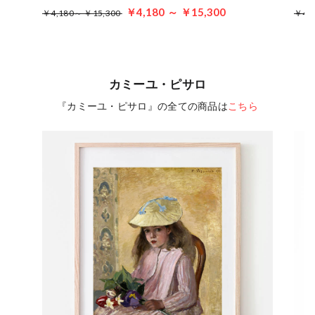
￥4,180 ～ ￥15,300
￥4,180～ ￥15,300
￥4,
カミーユ・ピサロ
『カミーユ・ピサロ』の全ての商品は
こちら