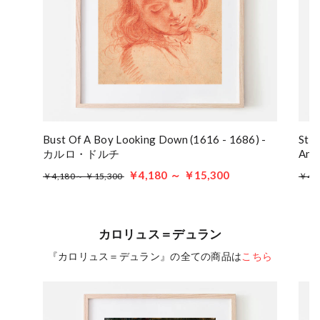
Bust Of A Boy Looking Down (1616 - 1686) -
Stu
カルロ・ドルチ
Ang
￥4,180 ～ ￥15,300
￥4,180～ ￥15,300
￥4,
カロリュス＝デュラン
『カロリュス＝デュラン』の全ての商品は
こちら