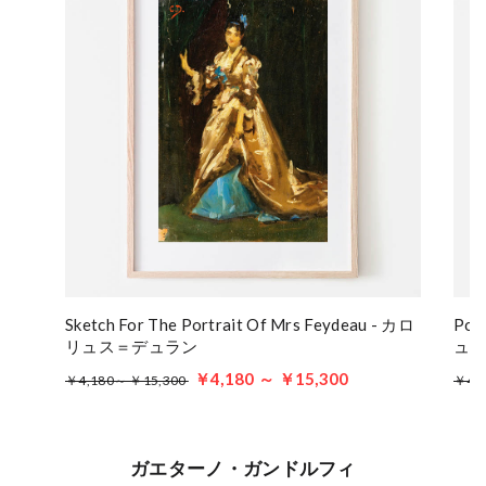
Sketch For The Portrait Of Mrs Feydeau - カロ
Por
リュス＝デュラン
ュ
￥4,180 ～ ￥15,300
￥4,180～ ￥15,300
￥4,
ガエターノ・ガンドルフィ