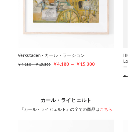
Verkstaden - カール・ラーション
Illu
Lov
￥4,180 ～ ￥15,300
￥4,180～ ￥15,300
ー
￥4,
カール・ライヒェルト
『カール・ライヒェルト』の全ての商品は
こちら