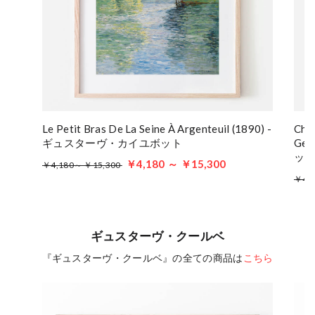
Le Petit Bras De La Seine À Argenteuil (1890) -
Chry
ギュスターヴ・カイユボット
Gen
ッ
￥4,180 ～ ￥15,300
￥4,180～ ￥15,300
￥4,
ギュスターヴ・クールベ
『ギュスターヴ・クールベ』の全ての商品は
こちら