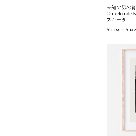
未知の男の肖像 P
Onbekende
スキータ
￥4,180 ～ ￥15,