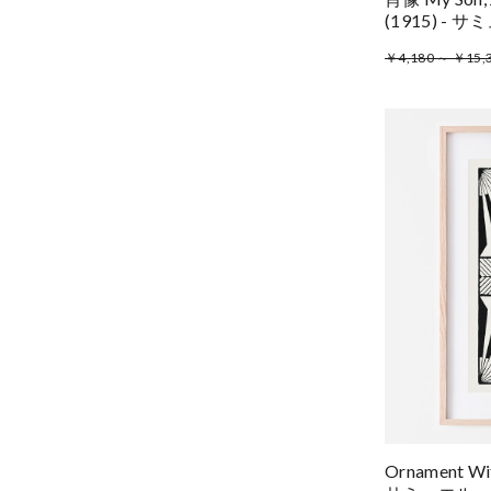
(1915) -
￥4,180 ～ ￥15,
Ornament Wit