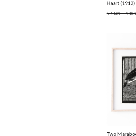
Haart (1
￥4,180 ～ ￥15,
Two Marab