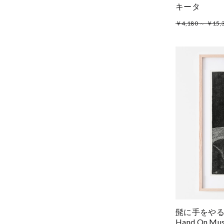
キータ
￥4,180 ～ ￥15,
髭に手をやる自画像
Hand On Mu