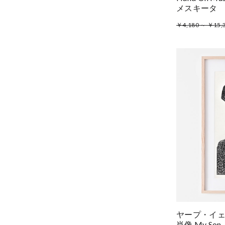
メスキータ
￥4,180 ～ ￥15,
ヤープ・イ
肖像 My Son, J