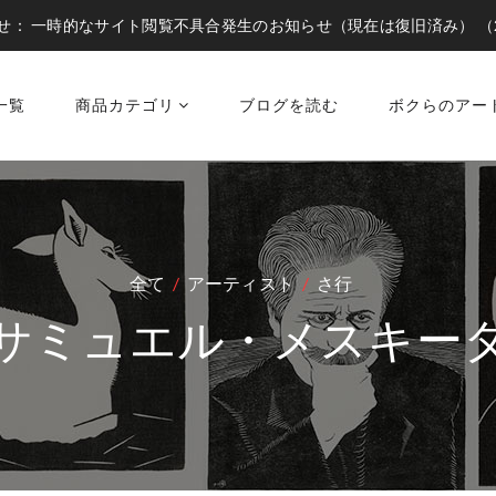
せ：
一時的なサイト閲覧不具合発生のお知らせ（現在は復旧済み）
（
一覧
商品カテゴリ
ブログを読む
ボクらのアー
全て
アーティスト
さ行
サミュエル・メスキー