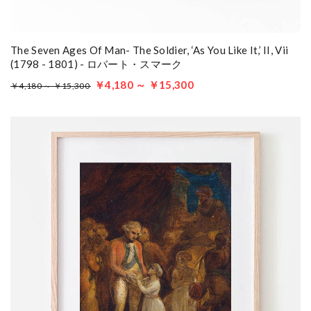
The Seven Ages Of Man- The Soldier, ‘As You Like It,’ II, Vii
(1798 - 1801) - ロバート・スマーク
￥4,180 ～ ￥15,300
￥4,180 ～ ￥15,300