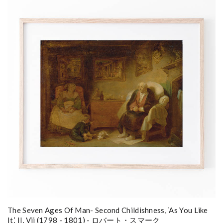
The Seven Ages Of Man- Second Childishness, ‘As You Like
It,’ II, Vii (1798 - 1801) - ロバート・スマーク