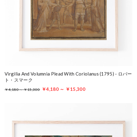
Virgilia And Volumnia Plead With Coriolanus (1795) - ロバー
ト・スマーク
￥4,180 ～ ￥15,300
￥4,180 ～ ￥15,300