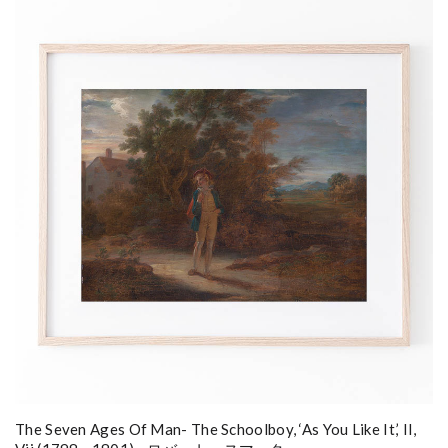
The Seven Ages Of Man- The Schoolboy, ‘As You Like It,’ II,