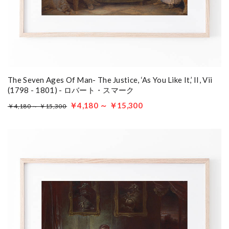
The Seven Ages Of Man- The Justice, ‘As You Like It,’ II, Vii
(1798 - 1801) - ロバート・スマーク
￥4,180 ～ ￥15,300
￥4,180 ～ ￥15,300