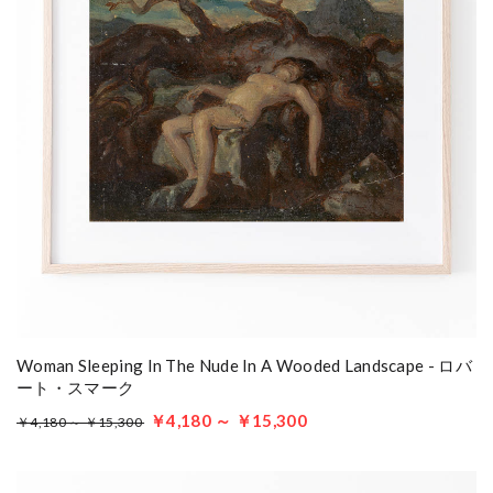
Woman Sleeping In The Nude In A Wooded Landscape - ロバ
ート・スマーク
￥4,180 ～ ￥15,300
￥4,180 ～ ￥15,300