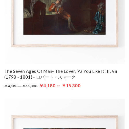
The Seven Ages Of Man- The Lover, ‘As You Like It,’ II, Vii
(1798 - 1801) - ロバート・スマーク
￥4,180 ～ ￥15,300
￥4,180 ～ ￥15,300