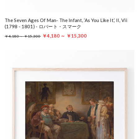
The Seven Ages Of Man- The Infant, ‘As You Like It,’ II, Vii
(1798 - 1801) - ロバート・スマーク
￥4,180 ～ ￥15,300
￥4,180 ～ ￥15,300