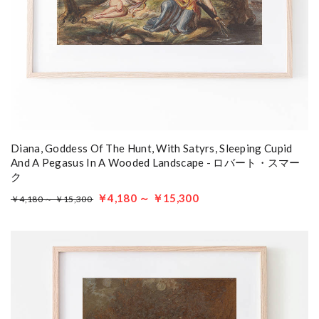
Diana, Goddess Of The Hunt, With Satyrs, Sleeping Cupid
And A Pegasus In A Wooded Landscape - ロバート・スマー
ク
￥4,180 ～ ￥15,300
￥4,180 ～ ￥15,300