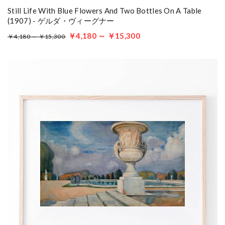
Still Life With Blue Flowers And Two Bottles On A Table
(1907) - ゲルダ・ヴィーグナー
￥4,180 ～ ￥15,300
￥4,180 ～ ￥15,300