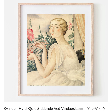
Kvinde I Hvid Kjole Siddende Ved Vindueskarm - ゲルダ・ヴ