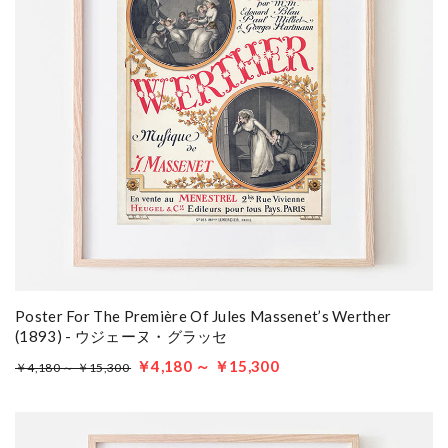
Poster For The Première Of Jules Massenet’s Werther
(1893) - ウジェーヌ・グラッセ
￥4,180 ～ ￥15,300
￥4,180 ～ ￥15,300