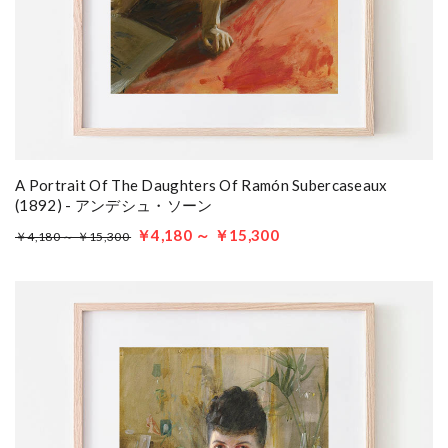
A Portrait Of The Daughters Of Ramón Subercaseaux
(1892) - アンデシュ・ソーン
￥4,180 ～ ￥15,300
￥4,180 ～ ￥15,300