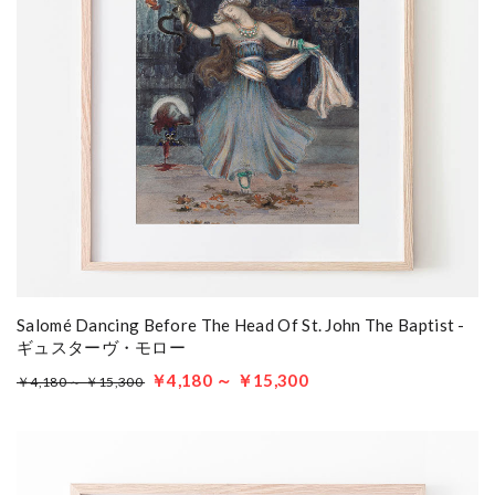
Salomé Dancing Before The Head Of St. John The Baptist -
ギュスターヴ・モロー
￥4,180 ～ ￥15,300
￥4,180 ～ ￥15,300