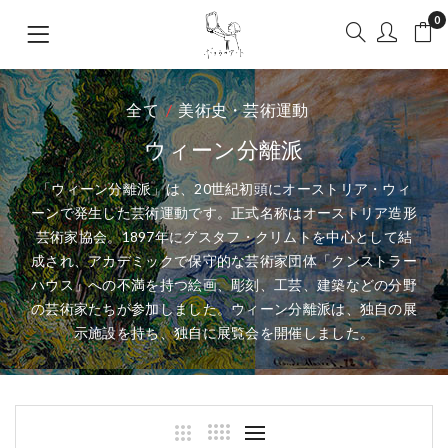
0
全て
美術史・芸術運動
ウィーン分離派
「ウィーン分離派」は、20世紀初頭にオーストリア・ウィ
ーンで発生した芸術運動です。正式名称はオーストリア造形
芸術家協会。1897年にグスタフ・クリムトを中心として結
成され、アカデミックで保守的な芸術家団体「クンストラー
ハウス」への不満を持つ絵画、彫刻、工芸、建築などの分野
の芸術家たちが参加しました。ウィーン分離派は、独自の展
示施設を持ち、独自に展覧会を開催しました。