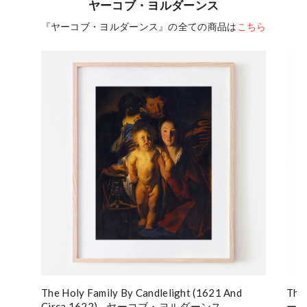
ヤーコブ・ヨルダーンス
『ヤーコブ・ヨルダーンス』の全ての商品は
こちら
The Holy Family By Candlelight (1621 And
The
Circa 1622) - ヤーコブ・ヨルダーンス
ー