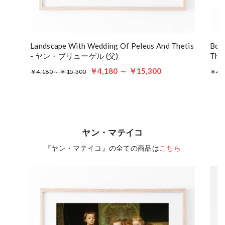
Landscape With Wedding Of Peleus And Thetis
Boat
- ヤン・ブリューゲル (父)
The
￥4,180 ～ ￥15,300
￥4,180～ ￥15,300
￥4,
ヤン・マテイコ
『ヤン・マテイコ』の全ての商品は
こちら