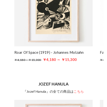
Roar Of Space (1919) - Johannes Molzahn
Far-
￥4,180 ～ ￥15,300
￥4,180～ ￥15,300
￥4,
JOZEF HANULA
『Jozef Hanula』の全ての商品は
こちら