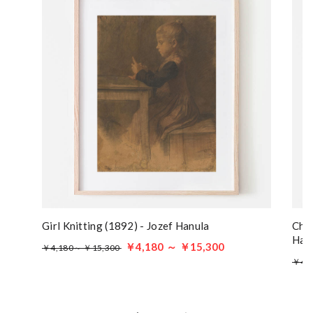
Girl Knitting (1892) - Jozef Hanula
Chla
Han
￥4,180 ～ ￥15,300
￥4,180～ ￥15,300
￥4,