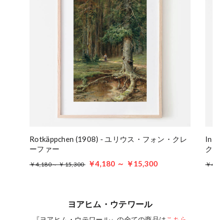
Rotkäppchen (1908) - ユリウス・フォン・クレ
In 
ーファー
ク
￥4,180 ～ ￥15,300
￥4,180～ ￥15,300
￥4,
ヨアヒム・ウテワール
『ヨアヒム・ウテワール』の全ての商品は
こちら