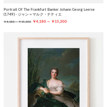
Portrait Of The Frankfurt Banker Johann Georg Leerse
(1749) - ジャン＝マルク・ナティエ
￥4,180 ～ ￥15,300
￥4,180 ～ ￥15,300