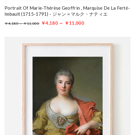
Portrait Of Marie-Thérèse Geoffrin , Marquise De La Ferté-
Imbault (1715-1791) - ジャン＝マルク・ナティエ
￥4,180 ～ ￥11,000
￥4,180 ～ ￥11,000