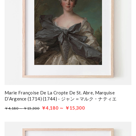
Marie Françoise De La Cropte De St. Abre, Marquise
D’Argence (1714) (1744) - ジャン＝マルク・ナティエ
￥4,180 ～ ￥15,300
￥4,180 ～ ￥15,300