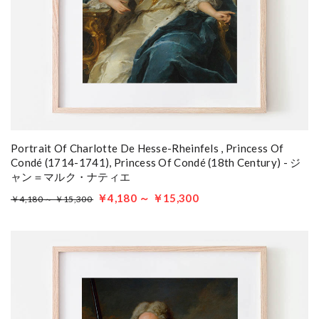
Portrait Of Charlotte De Hesse-Rheinfels , Princess Of
Condé (1714-1741), Princess Of Condé (18th Century) - ジ
ャン＝マルク・ナティエ
￥4,180 ～ ￥15,300
￥4,180 ～ ￥15,300