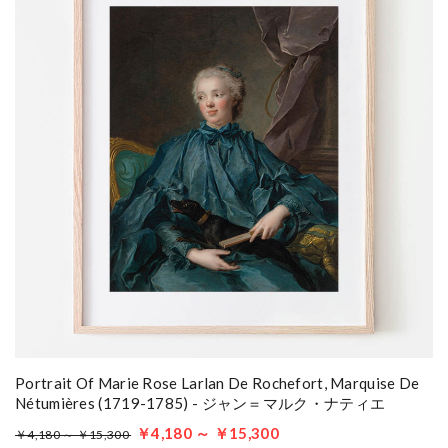
Portrait Of Marie Rose Larlan De Rochefort, Marquise De
Nétumières (1719-1785) - ジャン＝マルク・ナティエ
￥4,180 ～ ￥15,300
￥4,180 ～ ￥15,300