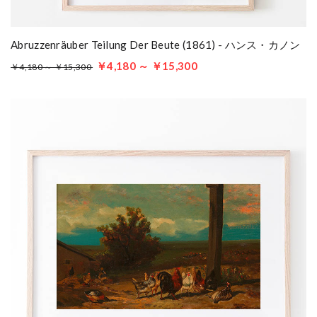
Abruzzenräuber Teilung Der Beute (1861) - ハンス・カノン
￥4,180 ～ ￥15,300
￥4,180 ～ ￥15,300