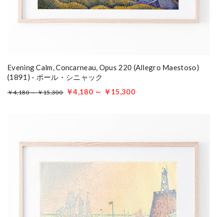
Evening Calm, Concarneau, Opus 220 (Allegro Maestoso)
(1891) - ポール・シニャック
￥4,180 ～ ￥15,300
￥4,180 ～ ￥15,300