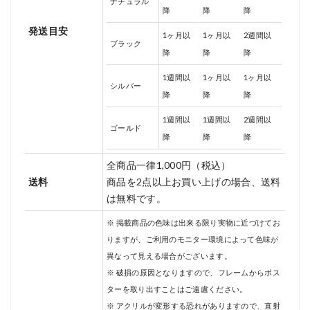
ナチュラル
降
降
降
発送目安
1ヶ月以
1ヶ月以
2週間以
ブラック
降
降
降
1週間以
1ヶ月以
1ヶ月以
シルバー
降
降
降
1週間以
1週間以
2週間以
ゴールド
降
降
降
全商品一律1,000円（税込）
送料
商品を2点以上お買い上げの場合、送料
は無料です。
※ 掲載商品の色味は出来る限り実物に近づけてお
りますが、ご利用のモニター環境によって色味が
異なって見える場合がございます。
※ 破損の原因となりますので、フレームからポス
ターを取り出すことはご遠慮ください。
※ アクリルが変形する恐れがありますので、直射