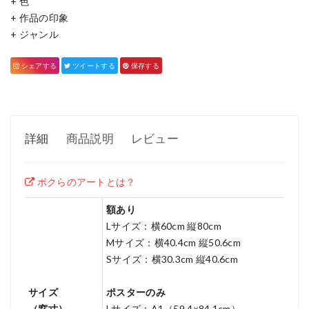
+
色
+
作品の印象
+
ジャンル
シェアする
ツイートする
保存する
詳細
商品説明
レビュー
ボクらのアートとは？
額あり
Lサイズ：横60cm 縦80cm
Mサイズ：横40.4cm 縦50.6cm
Sサイズ：横30.3cm 縦40.6cm
サイズ
ポスターのみ
（窓寸）
Lサイズ：A1（59.4×84.1cm）