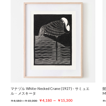
マナヅル White-Necked Crane (1927) - サミュエ
髭
ル・メスキータ
M
￥4,180 ～ ￥15,300
￥4,180～ ￥15,300
￥