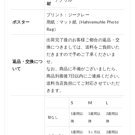
材
プリント：ジークレー
ポスター
用紙：マット紙（Hahnemuhle Photo
Rag）
出荷完了後のお客様ご都合の返品・交
換につきましては、送料をご負担いた
だきますので予めご了承くださいま
返品・交換につ
せ。
いて
なお、商品に不備がございましたら、
商品到着後7日以内にご連絡ください。
送料当店負担にてご対応させていただ
きます。
S
M
L
1週間以
1週間以
2週間以
額なし
降
降
降
1週間以
1ヶ月以
2週間以