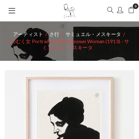
0
アーティスト
さ行
サミュエル・メスキータ
うつむく女 Portrait Of An Unknown Woman (1913) - サ
ミュエル・メスキータ