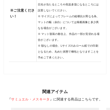
日光が当たるところや高温多湿になるところには
※ご注意くださ
設置しないでください。
い！
※ サイズによってフレームの縦横比が異なる為、
マットの幅（余白）については掲載画像と多少異
なる場合がございます。
※ マット額装の都合上、作品の一部が見切れる場
合がございます。
※ 額なしの場合、Lサイズのみロール紙での印刷
となるため、丸めた状態で梱包となりますことを
予めご了承ください。
関連アイテム
『
サミュエル・メスキータ
』に関連する商品はこちらです。