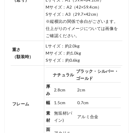
Mサイズ：A2（42×59.4cm）
Sサイズ：A3（29.7×42cm）
※縦横比の関係で余白がございます。
仕上がりのイメージについては画像を
ご確認ください。
Lサイズ：約2.0kg
重さ
Mサイズ：約1.0kg
（額装時）
Sサイズ：約0.6kg
ブラック・シルバー・
ナチュラル
ゴールド
厚
2.8cm
2cm
み
幅
1.5cm
0.7cm
フレーム
素
無垢材(パ
アルミ合金
材
イン)
面
アクリル