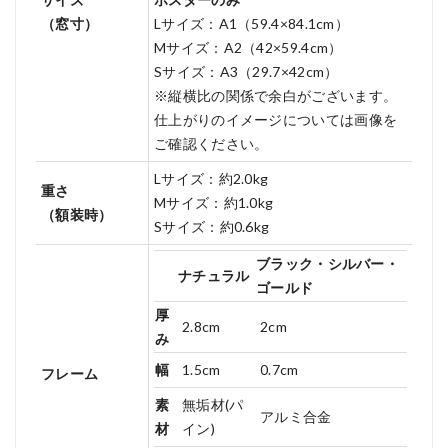
（窓寸）
Lサイズ：A1（59.4×84.1cm）
Mサイズ：A2（42×59.4cm）
Sサイズ：A3（29.7×42cm）
※縦横比の関係で余白がございます。
仕上がりのイメージについては画像を
ご確認ください。
Lサイズ：約2.0kg
重さ
Mサイズ：約1.0kg
（額装時）
Sサイズ：約0.6kg
ブラック・シルバー・
ナチュラル
ゴールド
厚
2.8cm
2cm
み
幅
1.5cm
0.7cm
フレーム
素
無垢材(パ
アルミ合金
材
イン)