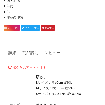
+
国・地域
+
年代
+
色
+
作品の印象
シェアする
ツイートする
保存する
詳細
商品説明
レビュー
ボクらのアートとは？
額あり
Lサイズ：横60cm 縦80cm
Mサイズ：横38cm 縦53cm
Sサイズ：横30.3cm 縦40.6cm
サイズ
ポスターのみ