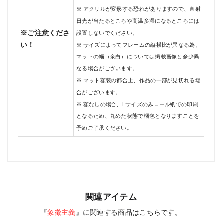
※ アクリルが変形する恐れがありますので、直射
日光が当たるところや高温多湿になるところには
※ご注意くださ
設置しないでください。
い！
※ サイズによってフレームの縦横比が異なる為、
マットの幅（余白）については掲載画像と多少異
なる場合がございます。
※ マット額装の都合上、作品の一部が見切れる場
合がございます。
※ 額なしの場合、Lサイズのみロール紙での印刷
となるため、丸めた状態で梱包となりますことを
予めご了承ください。
関連アイテム
『
象徴主義
』に関連する商品はこちらです。