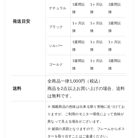
1週間以
1ヶ月以
2週間以
ナチュラル
降
降
降
発送目安
1ヶ月以
1ヶ月以
2週間以
ブラック
降
降
降
1週間以
1ヶ月以
1ヶ月以
シルバー
降
降
降
1週間以
1ヶ月以
2週間以
ゴールド
降
降
降
全商品一律1,000円（税込）
送料
商品を2点以上お買い上げの場合、送料
は無料です。
※ 掲載商品の色味は出来る限り実物に近づけてお
りますが、ご利用のモニター環境によって色味が
異なって見える場合がございます。
※ 破損の原因となりますので、フレームからポス
ターを取り出すことはご遠慮ください。