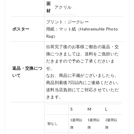
面
アクリル
材
プリント：ジークレー
ポスター
用紙：マット紙（Hahnemuhle Photo
Rag）
出荷完了後のお客様ご都合の返品・交
換につきましては、送料をご負担いた
だきますので予めご了承くださいま
返品・交換につ
せ。
いて
なお、商品に不備がございましたら、
商品到着後7日以内にご連絡ください。
送料当店負担にてご対応させていただ
きます。
S
M
L
1週間以
1週間以
2週間以
額なし
降
降
降