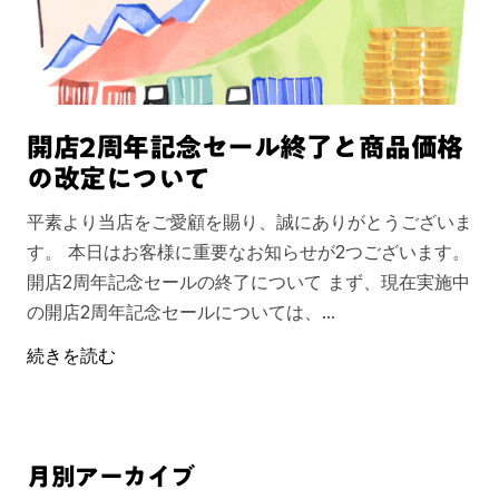
グスタフ・クリムト
国・地域から探す
ドイツ
ドイツ表現主義
博物画
淡い
ブルー系
ボクらのアートとは？
エゴン・シーレ
オーストリア
作品の印象から探す
ウィーン分離派
動物画
きれい
パープル系
よくあるご質問
ピート・モンドリアン
オランダ
年代から探す
キュビスム
歴史画
強烈
ピンク系
開店2周年記念セール終了と商品価格
の改定について
ロシア
色から探す
バウハウス
宗教画
躍動的・ダイナミック
モノクロ
ワシリー・カンディンスキ
平素より当店をご愛顧を賜り、誠にありがとうございま
ポーランド
寓意画
ぼんやり・アンニュイ
カラフル
す。 本日はお客様に重要なお知らせが2つございます。
ー
パウル・クレー
開店2周年記念セールの終了について まず、現在実施中
スペイン
風俗画
不思議な
淡色
の開店2周年記念セールについては、...
続きを読む
月別アーカイブ