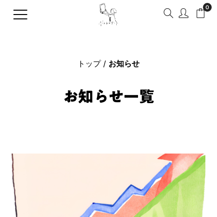
0
トップ
お知らせ
トップへ
日本
全ての欧米
全てのアーティスト
全ての美術史・芸術運動
全てのジャンル
全ての原画の技法
全ての国・地域
全ての作品の印象
全ての年代
全ての色
お知らせ一覧
マイページへ
アーティストから探す
フランス
印象派
風景画
水彩画
アジア
明るい
17世紀（1600年代）
レッド系
商品一覧
フィンセント・ファン・ゴ
美術史・芸術運動から探す
アメリカ
新印象派
静物画
油彩画
欧米
ポップ・楽しい
18世紀（1700年代）
オレンジ系
アーティスト一覧
ッホ
クロード・モネ
ジャンルから探す
イギリス
ポスト印象派
人物画
版画
かわいい
19世紀（1800年代）
イエロー系
カテゴリから探す
ヨハネス・フェルメール
原画の技法から探す
イタリア
アール・ヌーヴォー
肖像画
ドローイング
鮮明・ビビッド
20世紀（1900年代）
グリーン系
ブログを読む