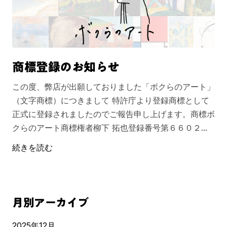
グスタフ・クリムト
国・地域から探す
ドイツ
ドイツ表現主義
博物画
淡い
ブルー系
ボクらのアートとは？
エゴン・シーレ
オーストリア
作品の印象から探す
ウィーン分離派
動物画
きれい
パープル系
よくあるご質問
ピート・モンドリアン
オランダ
年代から探す
キュビスム
歴史画
強烈
ピンク系
商標登録のお知らせ
ロシア
色から探す
バウハウス
宗教画
躍動的・ダイナミック
モノクロ
この度、弊店が出願しておりました「ボクらのアート」
ワシリー・カンディンスキ
（文字商標）につきまして 特許庁より登録商標として
ポーランド
寓意画
ぼんやり・アンニュイ
カラフル
正式に登録されましたのでご報告申し上げます。商標ボ
ー
パウル・クレー
クらのアート商標権者柳下 拓也登録番号第６６０２...
スペイン
風俗画
不思議な
淡色
続きを読む
月別アーカイブ
2025年12月