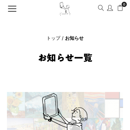
0
トップ
お知らせ
トップへ
日本
全ての欧米
全てのアーティスト
全ての美術史・芸術運動
全てのジャンル
全ての原画の技法
全ての国・地域
全ての作品の印象
全ての年代
全ての色
お知らせ一覧
マイページへ
アーティストから探す
フランス
印象派
風景画
水彩画
アジア
明るい
17世紀（1600年代）
レッド系
商品一覧
フィンセント・ファン・ゴ
美術史・芸術運動から探す
アメリカ
新印象派
静物画
油彩画
欧米
ポップ・楽しい
18世紀（1700年代）
オレンジ系
アーティスト一覧
ッホ
クロード・モネ
ジャンルから探す
イギリス
ポスト印象派
人物画
版画
かわいい
19世紀（1800年代）
イエロー系
カテゴリから探す
ヨハネス・フェルメール
原画の技法から探す
イタリア
アール・ヌーヴォー
肖像画
ドローイング
鮮明・ビビッド
20世紀（1900年代）
グリーン系
ブログを読む