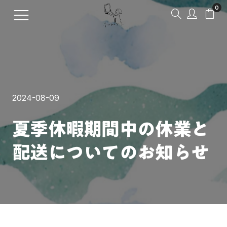
0
トップへ
日本
全ての欧米
全てのアーティスト
全ての美術史・芸術運動
全てのジャンル
全ての原画の技法
全ての国・地域
全ての作品の印象
全ての年代
全ての色
2024-08-09
マイページへ
アーティストから探す
フランス
印象派
風景画
水彩画
アジア
明るい
17世紀（1600年代）
レッド系
夏季休暇期間中の休業と
商品一覧
フィンセント・ファン・ゴ
美術史・芸術運動から探す
アメリカ
配送についてのお知らせ
新印象派
静物画
油彩画
欧米
ポップ・楽しい
18世紀（1700年代）
オレンジ系
アーティスト一覧
ッホ
クロード・モネ
ジャンルから探す
イギリス
ポスト印象派
人物画
版画
かわいい
19世紀（1800年代）
イエロー系
カテゴリから探す
ヨハネス・フェルメール
原画の技法から探す
イタリア
アール・ヌーヴォー
肖像画
ドローイング
鮮明・ビビッド
20世紀（1900年代）
グリーン系
ブログを読む