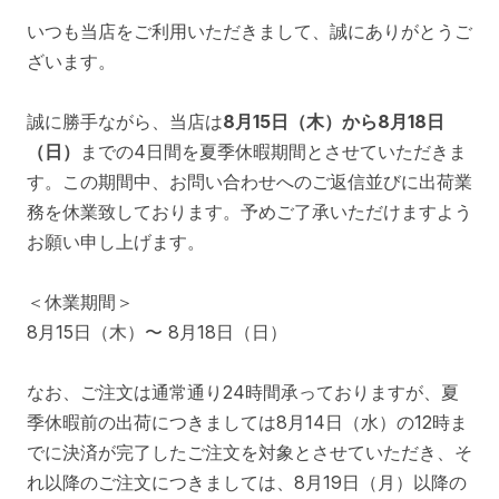
グスタフ・クリムト
国・地域から探す
ドイツ
ドイツ表現主義
博物画
淡い
ブルー系
ボクらのアートとは？
いつも当店をご利用いただきまして、誠にありがとうご
エゴン・シーレ
オーストリア
作品の印象から探す
ざいます。
ウィーン分離派
動物画
きれい
パープル系
よくあるご質問
ピート・モンドリアン
オランダ
年代から探す
誠に勝手ながら、当店は
8月15日（木）から8月18日
キュビスム
歴史画
強烈
ピンク系
（日）
までの4日間を夏季休暇期間とさせていただきま
ロシア
色から探す
す。この期間中、お問い合わせへのご返信並びに出荷業
バウハウス
宗教画
躍動的・ダイナミック
モノクロ
務を休業致しております。予めご了承いただけますよう
ワシリー・カンディンスキ
ポーランド
お願い申し上げます。
寓意画
ぼんやり・アンニュイ
カラフル
ー
パウル・クレー
スペイン
＜休業期間＞
風俗画
不思議な
淡色
8月15日（木）〜 8月18日（日）
なお、ご注文は通常通り24時間承っておりますが、夏
季休暇前の出荷につきましては8月14日（水）の12時ま
でに決済が完了したご注文を対象とさせていただき、そ
れ以降のご注文につきましては、8月19日（月）以降の